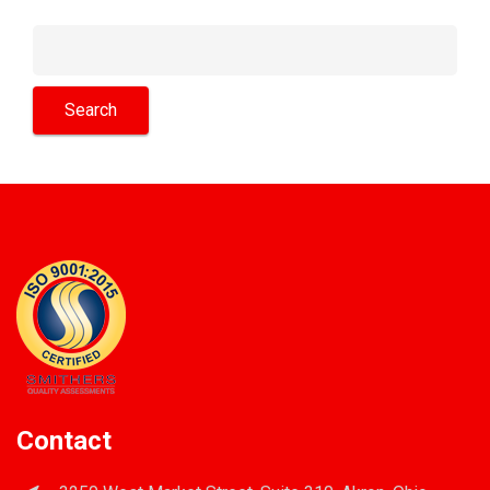
Contact