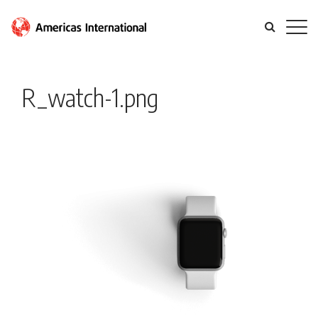
R_watch-1.png